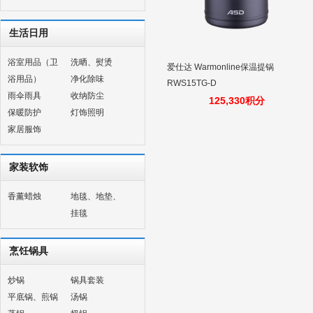
生活日用
浴室用品（卫
洗晒、熨烫
爱仕达 Warmonline保温提锅
浴用品）
净化除味
RWS15TG-D
雨伞雨具
收纳防尘
125,330积分
保暖防护
灯饰照明
家居服饰
家装软饰
香薰蜡烛
地毯、地垫、
挂毯
烹饪锅具
炒锅
锅具套装
平底锅、煎锅
汤锅