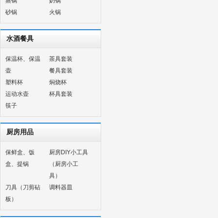
蒸锅
奶锅
砂锅
火锅
水酒餐具
保温杯、保温
茶具套装
壶
餐具套装
塑料杯
焖烧杯
运动水壶
杯具套装
筷子
厨房用品
保鲜盒、饭
厨房DIY小工具
盒、提锅
（厨房小工
具）
刀具（刀剪砧
调料器皿
板）