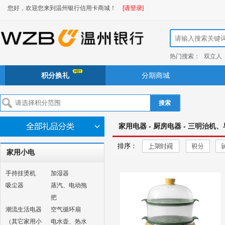
您好，欢迎您来到温州银行信用卡商城！
[请登录]
热门搜索：
双立人
积分换礼
分期商城
搜索
家用电器 - 厨房电器 - 三明治机
排序：
家用小电
手持挂烫机
加湿器
吸尘器
蒸汽、电动拖
把
潮流生活电器
空气循环扇
（其它家用小
电水壶、热水