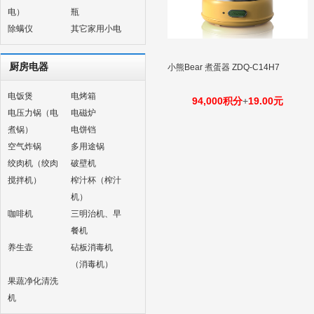
电）
瓶
除螨仪
其它家用小电
厨房电器
小熊Bear 煮蛋器 ZDQ-C14H7
电饭煲
电烤箱
94,000积分
+
19.00元
电压力锅（电
电磁炉
煮锅）
电饼铛
空气炸锅
多用途锅
绞肉机（绞肉
破壁机
搅拌机）
榨汁杯（榨汁
机）
咖啡机
三明治机、早
餐机
养生壶
砧板消毒机
（消毒机）
果蔬净化清洗
机