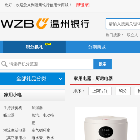
您好，欢迎您来到温州银行信用卡商城！
[请登录]
热门搜索：
双立人
积分换礼
分期商城
搜索
家用电器 - 厨房电器
排序：
家用小电
手持挂烫机
加湿器
吸尘器
蒸汽、电动拖
把
潮流生活电器
空气循环扇
（其它家用小
电水壶、热水