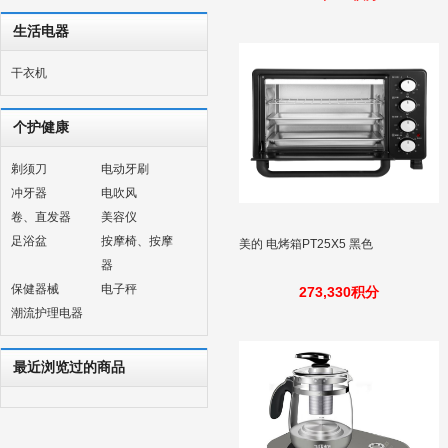
生活电器
干衣机
个护健康
剃须刀
电动牙刷
冲牙器
电吹风
卷、直发器
美容仪
足浴盆
按摩椅、按摩
美的 电烤箱PT25X5 黑色
器
保健器械
电子秤
273,330积分
潮流护理电器
最近浏览过的商品