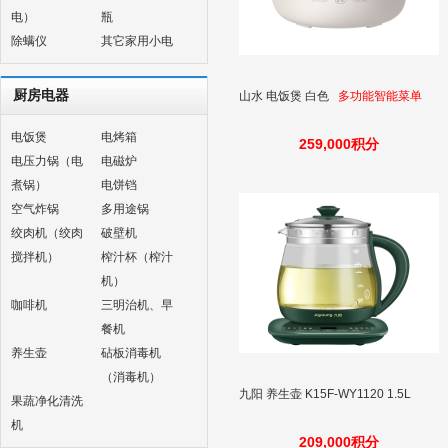
电）
瓶
除螨仪
其它家用小电
厨房电器
山水 电饭煲 白色
多功能智能菜单
电饭煲
电烤箱
259,000积分
电压力锅（电
电磁炉
煮锅）
电饼铛
空气炸锅
多用途锅
绞肉机（绞肉
破壁机
搅拌机）
榨汁杯（榨汁
机）
咖啡机
三明治机、早
餐机
养生壶
砧板消毒机
（消毒机）
九阳 养生壶 K15F-WY1120 1.5L
果蔬净化清洗
机
209,000积分