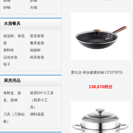
蒸锅
奶锅
砂锅
火锅
水酒餐具
保温杯、保温
茶具套装
壶
餐具套装
塑料杯
焖烧杯
运动水壶
杯具套装
筷子
爱仕达 有钛健康炒锅 CF32T6TG
厨房用品
138,670积分
保鲜盒、饭
厨房DIY小工具
盒、提锅
（厨房小工
具）
刀具（刀剪砧
调料器皿
板）