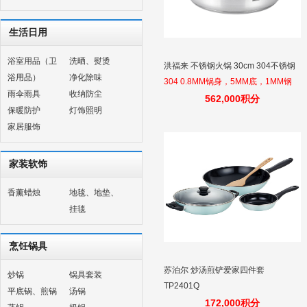
生活日用
浴室用品（卫
洗晒、熨烫
洪福来 不锈钢火锅 30cm 304不锈钢
浴用品）
净化除味
304 0.8MM锅身，5MM底，1MM钢
雨伞雨具
收纳防尘
盖，燃气灶电陶炉电磁炉通用，混煮
562,000积分
保暖防护
灯饰照明
食物不串味，不粘锅少油烟开放式厨
家居服饰
房使用
家装软饰
香薰蜡烛
地毯、地垫、
挂毯
烹饪锅具
苏泊尔 炒汤煎铲爱家四件套
炒锅
锅具套装
TP2401Q
平底锅、煎锅
汤锅
172,000积分