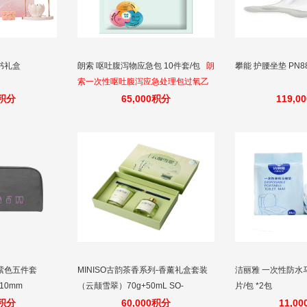
书礼盒
朗索 呕吐腹泻物应急包 10件套/包
朗
攀能 护腰坐垫 PN8
索一次性呕吐腹泻应急处理包过氧乙
酸呕吐包过氧化氢湿巾学校幼儿园诺
0积分
65,000积分
119,0
如病毒消毒指定消毒包10件套
紫色五件套
MINISO古韵茶香系列-香薰礼盒套装
洁丽雅 一次性防水马桶
0*10mm
（云颠雪翠）70g+50mL SO-
片/包 *2包
JYP2019
0积分
60,000积分
11,0