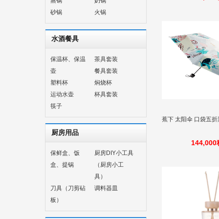
蒸锅
奶锅
砂锅
火锅
水酒餐具
保温杯、保温
茶具套装
壶
餐具套装
塑料杯
焖烧杯
运动水壶
杯具套装
筷子
蕉下 太阳伞 口袋五折
厨房用品
144,00
保鲜盒、饭
厨房DIY小工具
盒、提锅
（厨房小工
具）
刀具（刀剪砧
调料器皿
板）