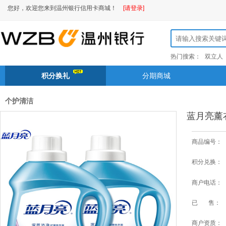
您好，欢迎您来到温州银行信用卡商城！
[请登录]
热门搜索：
双立人
积分换礼
分期商城
个护清洁
蓝月亮薰衣
商品编号：
积分兑换：
商户电话：
已 售：
商户资质：