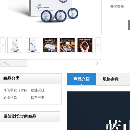
购买数量：
商品分类
商品介绍
规格参数
休闲零食（休闲
粮油调味
食品）
酒水茶饮
饮料冲调
最近浏览过的商品